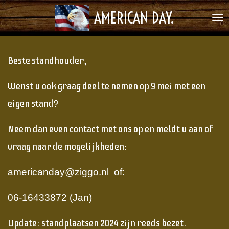
Ga
AMERICAN DAY.
direct
naar
de
Beste standhouder,
hoofdinhoud
Wenst u ook graag deel te nemen op 9 mei met een
eigen stand?
Neem dan even contact met ons op en meldt u aan of
vraag naar de mogelijkheden:
americanday@ziggo.nl
of:
06-16433872 (Jan)
Update: standplaatsen 2024 zijn reeds bezet.